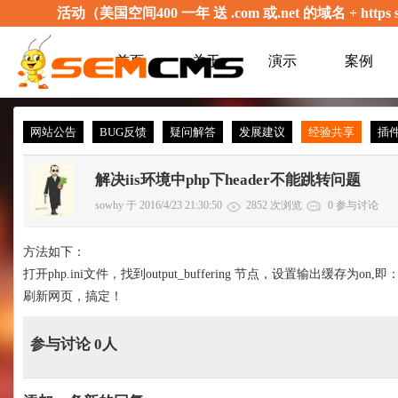
活动（美国空间400 一年 送 .com 或.net 的域名 + 
首页
关于
演示
案例
网站公告
BUG反馈
疑问解答
发展建议
经验共享
插
解决iis环境中php下header不能跳转问题
sowhy 于 2016/4/23 21:30:50
2852 次浏览
0 参与讨论
方法如下：
打开php.ini文件，找到output_buffering 节点，设置输出缓存为on,即：ou
刷新网页，搞定！
参与讨论 0人