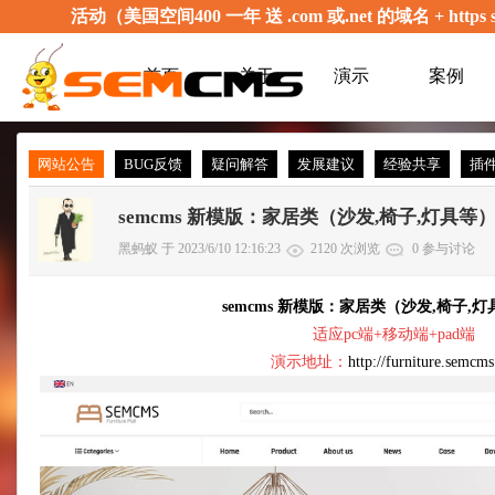
活动（美国空间400 一年 送 .com 或.net 的域名 + 
首页
关于
演示
案例
网站公告
BUG反馈
疑问解答
发展建议
经验共享
插
semcms 新模版：家居类（沙发,椅子,灯具等
黑蚂蚁 于 2023/6/10 12:16:23
2120 次浏览
0 参与讨论
semcms 新模版：家居类（沙发,椅子,
适应pc端+移动端+pad端
演示地址：
http://furniture.semcms