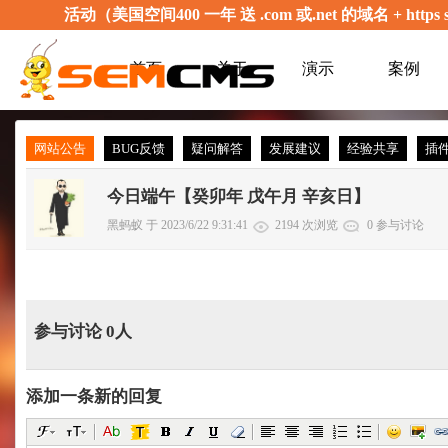
活动（美国空间400 一年 送 .com 或.net 的域名 + 
首页
关于
演示
案例
网站公告
BUG反馈
疑问解答
发展建议
经验共享
插
今日端午【癸卯年 戊午月 辛亥日】
黑蚂蚁 于 2023/6/22 9:31:41
2194 次浏览
0 参与讨论
参与讨论 0人
添加一条新的回复